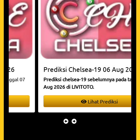
Prediksi
Chelsea-19
06 Aug 2026
Prediksi chelsea-19 sebelumnya pada tanggal 06
Aug 2026 di LIVITOTO.
Lihat Prediksi