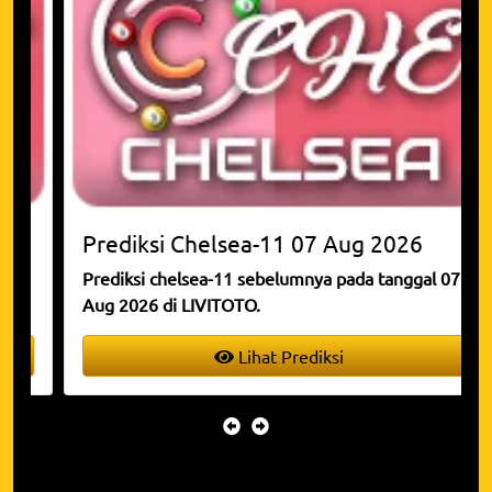
Prediksi
Chelsea-11
07 Aug 2026
Prediksi chelsea-11 sebelumnya pada tanggal 07
Aug 2026 di LIVITOTO.
Lihat Prediksi