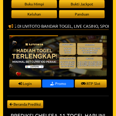
Buku Mimpi
Bukti Jackpot
Keluhan
Panduan
ATANG DI LIVITOTO BANDAR TOGEL, LIVE CASINO, SPORT
Login
Promo
RTP Slot
Beranda Prediksi
PREDIKSI CHELSEA-11 TOGEL HARI INI