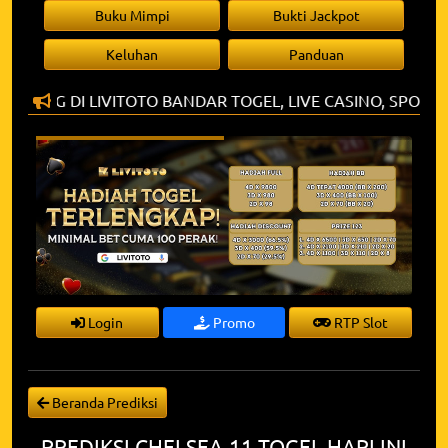
Buku Mimpi
Bukti Jackpot
Keluhan
Panduan
DATANG DI LIVITOTO BANDAR TOGEL, LIVE CASINO, SPORT
Login
Promo
RTP Slot
Beranda Prediksi
PREDIKSI CHELSEA-11 TOGEL HARI INI