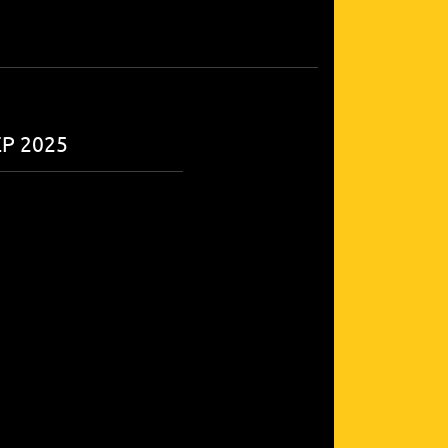
EP 2025