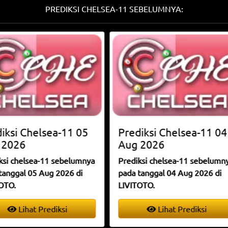
PREDIKSI CHELSEA-11 SEBELUMNYA:
ediksi
Chelsea-11
04
Prediksi
Chelsea-11
0
g 2026
Aug 2026
diksi chelsea-11 sebelumnya
Prediksi chelsea-11 sebelu
a tanggal 04 Aug 2026 di
pada tanggal 03 Aug 2026 d
ITOTO.
LIVITOTO.
Lihat Prediksi
Lihat Prediksi