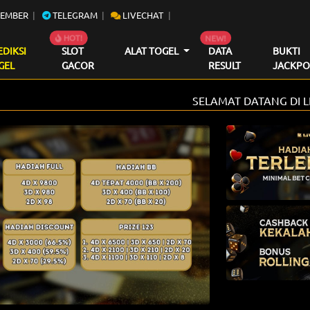
MEMBER
TELEGRAM
LIVECHAT
HOT!
NEW!
EDIKSI
SLOT
ALAT TOGEL
DATA
BUKTI
GEL
GACOR
RESULT
JACKPO
SELAMAT DATANG DI LIV