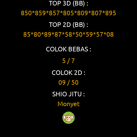
TOP 3D (BB) :
850*859*857*805*809*807*895
TOP 2D (BB) :
85*80*89*87*58*50*59*57*08
COLOK BEBAS :
5 / 7
COLOK 2D :
09 / 50
SHIO JITU :
Monyet