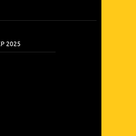
EP 2025