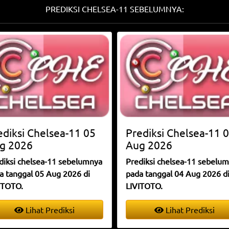
PREDIKSI CHELSEA-11 SEBELUMNYA:
ediksi
Chelsea-11
04
Prediksi
Chelsea-11
0
g 2026
Aug 2026
diksi chelsea-11 sebelumnya
Prediksi chelsea-11 sebelu
a tanggal 04 Aug 2026 di
pada tanggal 03 Aug 2026 d
ITOTO.
LIVITOTO.
Lihat Prediksi
Lihat Prediksi