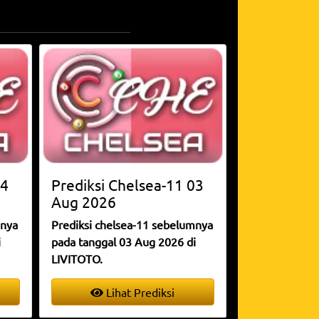
3
Prediksi
Chelsea-11
02
Prediksi
Ch
Aug 2026
Aug 2026
mnya
Prediksi chelsea-11 sebelumnya
Prediksi chel
i
pada tanggal 02 Aug 2026 di
pada tanggal 
LIVITOTO.
LIVITOTO.
Lihat Prediksi
Liha