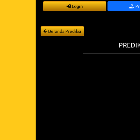
Login
Pr
Beranda Prediksi
PREDIK