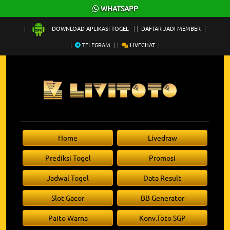
×
WHATSAPP
DOWNLOAD APLIKASI TOGEL
DAFTAR JADI MEMBER
TELEGRAM
LIVECHAT
Home
Livedraw
Prediksi Togel
Promosi
Jadwal Togel
Data Result
Slot Gacor
BB Generator
Paito Warna
Konv.Toto SGP