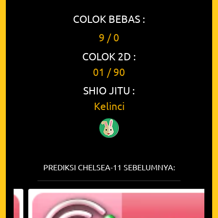
COLOK BEBAS :
9 / 0
COLOK 2D :
01 / 90
SHIO JITU :
Kelinci
PREDIKSI CHELSEA-11 SEBELUMNYA: