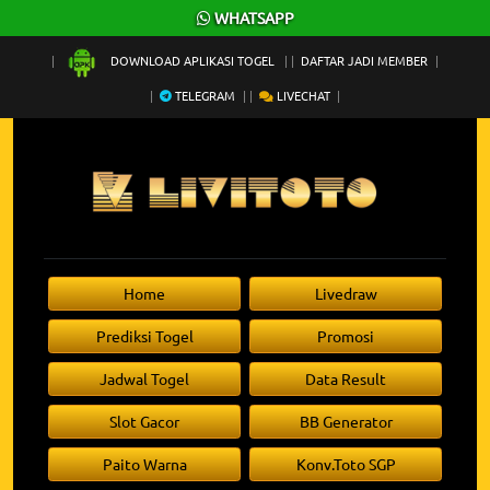
×
WHATSAPP
DOWNLOAD APLIKASI TOGEL
DAFTAR JADI MEMBER
TELEGRAM
LIVECHAT
Home
Livedraw
Prediksi Togel
Promosi
Jadwal Togel
Data Result
Slot Gacor
BB Generator
Paito Warna
Konv.Toto SGP