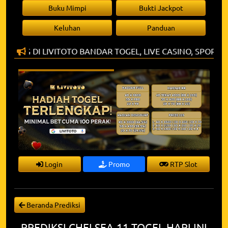
Buku Mimpi
Bukti Jackpot
Keluhan
Panduan
ATANG DI LIVITOTO BANDAR TOGEL, LIVE CASINO, SPORTB
Login
Promo
RTP Slot
Beranda Prediksi
PREDIKSI CHELSEA-11 TOGEL HARI INI