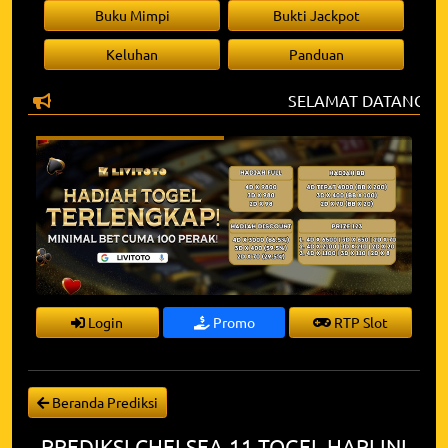
Buku Mimpi
Bukti Jackpot
Keluhan
Panduan
SELAMAT DATANG DI L
Login
Promo
RTP Slot
Beranda Prediksi
PREDIKSI CHELSEA-11 TOGEL HARI INI