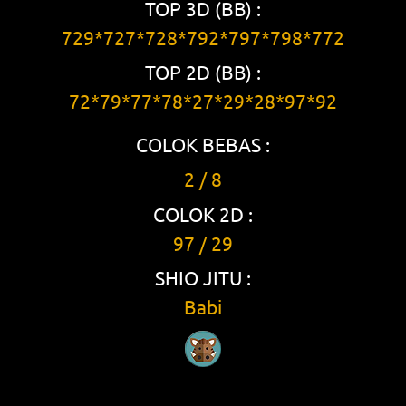
TOP 3D (BB) :
729*727*728*792*797*798*772
TOP 2D (BB) :
72*79*77*78*27*29*28*97*92
COLOK BEBAS :
2 / 8
COLOK 2D :
97 / 29
SHIO JITU :
Babi