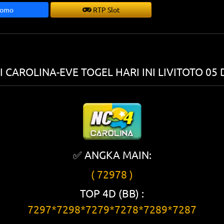
omo
RTP Slot
I CAROLINA-EVE TOGEL HARI INI LIVITOTO 05 
✅ ANGKA MAIN:
( 72978 )
TOP 4D (BB) :
7297*7298*7279*7278*7289*7287