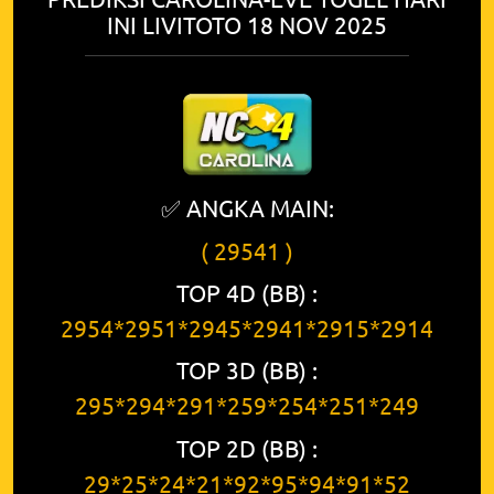
INI LIVITOTO 18 NOV 2025
✅ ANGKA MAIN:
( 29541 )
TOP 4D (BB) :
2954*2951*2945*2941*2915*2914
TOP 3D (BB) :
295*294*291*259*254*251*249
TOP 2D (BB) :
29*25*24*21*92*95*94*91*52