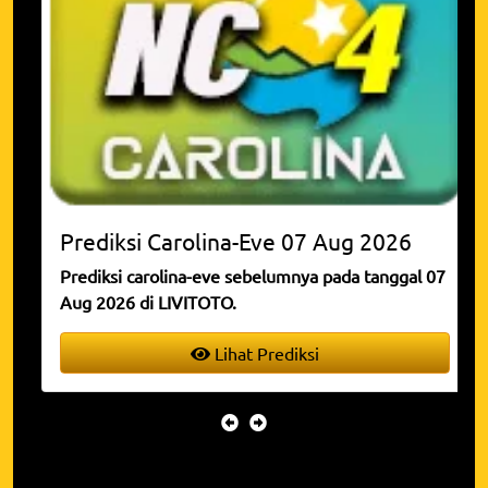
Prediksi
Carolina-Eve
07 Aug 2026
Prediksi carolina-eve sebelumnya pada tanggal 07
Aug 2026 di LIVITOTO.
Lihat Prediksi