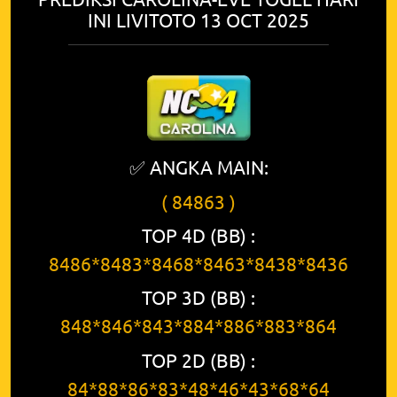
INI LIVITOTO 13 OCT 2025
✅ ANGKA MAIN:
( 84863 )
TOP 4D (BB) :
8486*8483*8468*8463*8438*8436
TOP 3D (BB) :
848*846*843*884*886*883*864
TOP 2D (BB) :
84*88*86*83*48*46*43*68*64