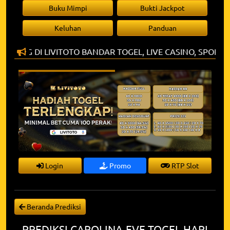
Buku Mimpi
Bukti Jackpot
Keluhan
Panduan
ATANG DI LIVITOTO BANDAR TOGEL, LIVE CASINO, SPORT
Login
Promo
RTP Slot
Beranda Prediksi
PREDIKSI CAROLINA-EVE TOGEL HARI