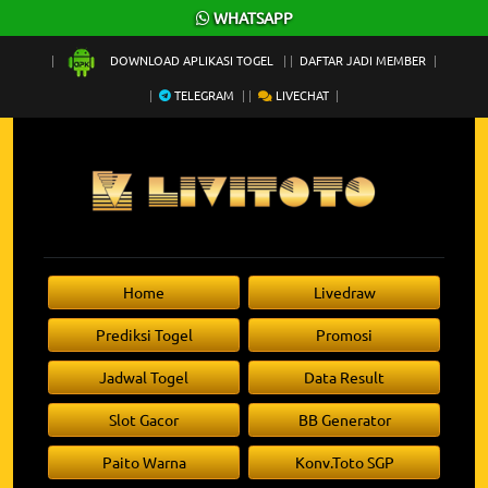
×
WHATSAPP
DOWNLOAD APLIKASI TOGEL
DAFTAR JADI MEMBER
TELEGRAM
LIVECHAT
Home
Livedraw
Prediksi Togel
Promosi
Jadwal Togel
Data Result
Slot Gacor
BB Generator
Paito Warna
Konv.Toto SGP