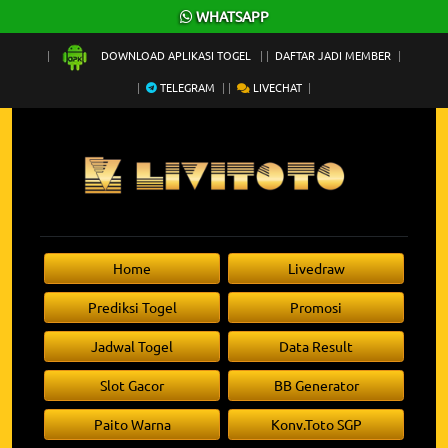
×
WHATSAPP
DOWNLOAD APLIKASI TOGEL
DAFTAR JADI MEMBER
TELEGRAM
LIVECHAT
Home
Livedraw
Prediksi Togel
Promosi
Jadwal Togel
Data Result
Slot Gacor
BB Generator
Paito Warna
Konv.Toto SGP