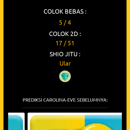
COLOK BEBAS :
5 / 4
COLOK 2D :
17 / 51
SHIO JITU :
Ular
PREDIKSI CAROLINA-EVE SEBELUMNYA: