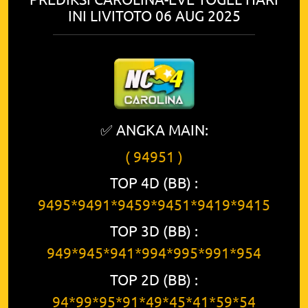
INI LIVITOTO 06 AUG 2025
✅ ANGKA MAIN:
( 94951 )
TOP 4D (BB) :
9495*9491*9459*9451*9419*9415
TOP 3D (BB) :
949*945*941*994*995*991*954
TOP 2D (BB) :
94*99*95*91*49*45*41*59*54