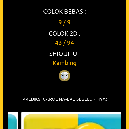
COLOK BEBAS :
9 / 9
COLOK 2D :
43 / 94
SHIO JITU :
Kambing
PREDIKSI CAROLINA-EVE SEBELUMNYA: