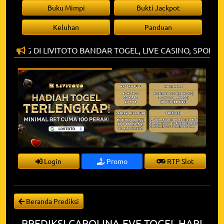
Buku Mimpi
Bukti Jackpot
Keluhan
Panduan
ATANG DI LIVITOTO BANDAR TOGEL, LIVE CASINO, SPORT
Login
Promo
RTP Slot
Beranda Prediksi
PREDIKSI CAROLINA-EVE TOGEL HARI