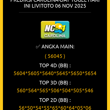
INI LIVITOTO 06 NOV 2025
✅ ANGKA MAIN:
( 56045 )
TOP 4D (BB) :
5604*5605*5640*5645*5650*5654
TOP 3D (BB) :
560*564*565*506*504*505*546
TOP 2D (BB) :
56*50*54*55*65*60*64*05*06