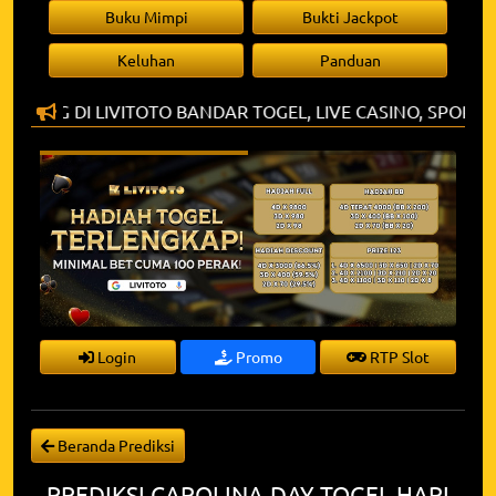
Buku Mimpi
Bukti Jackpot
Keluhan
Panduan
ATANG DI LIVITOTO BANDAR TOGEL, LIVE CASINO, SPORT
Login
Promo
RTP Slot
Beranda Prediksi
PREDIKSI CAROLINA-DAY TOGEL HARI