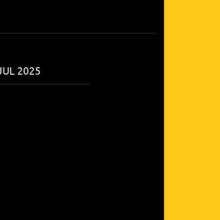
JUL 2025