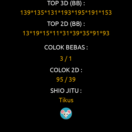
TOP 3D (BB) :
139*135*131*193*195*191*153
TOP 2D (BB) :
13*19*15*11*31*39*35*91*93
COLOK BEBAS :
3 / 1
COLOK 2D :
95 / 39
SHIO JITU :
Tikus