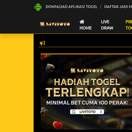
DOWNLOAD APLIKASI TOGEL
DAFTAR JADI 
LIVE
PR
HOME
DRAW
TO