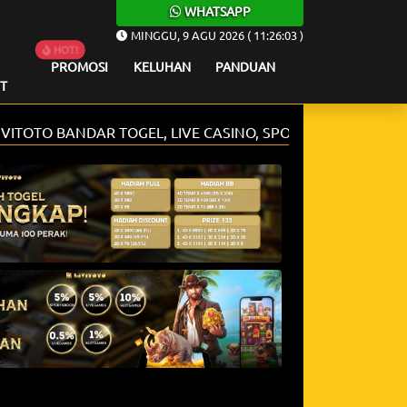
WHATSAPP
MINGGU
, 9 AGU 2026
(
11
:
26
:
03
)
HOT!
PROMOSI
KELUHAN
PANDUAN
T
ITOTO BANDAR TOGEL, LIVE CASINO, SPORTBOOK & SLOT 