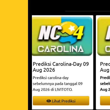
lina-Day
09
Prediksi
Carolina-Day
08
Pr
Aug 2026
Au
day
Prediksi carolina-day
Pre
tanggal 09
sebelumnya pada tanggal 08
seb
TOTO.
Aug 2026 di LIVITOTO.
Aug
rediksi
Lihat Prediksi