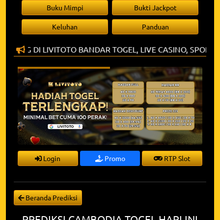
Buku Mimpi
Bukti Jackpot
Keluhan
Panduan
ATANG DI LIVITOTO BANDAR TOGEL, LIVE CASINO, SPORT
Login
Promo
RTP Slot
Beranda Prediksi
PREDIKSI CAMBODIA TOGEL HARI INI