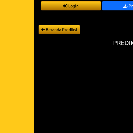
Login
Pr
Beranda Prediksi
PREDIK