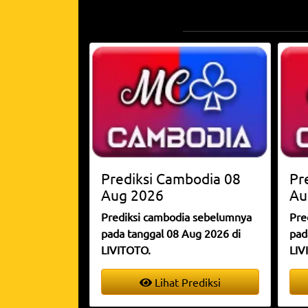
bodia
08
Prediksi
Cambodia
07
Pr
Aug 2026
Au
a sebelumnya
Prediksi cambodia sebelumnya
Pre
Aug 2026 di
pada tanggal 07 Aug 2026 di
pad
LIVITOTO.
LIV
rediksi
Lihat Prediksi