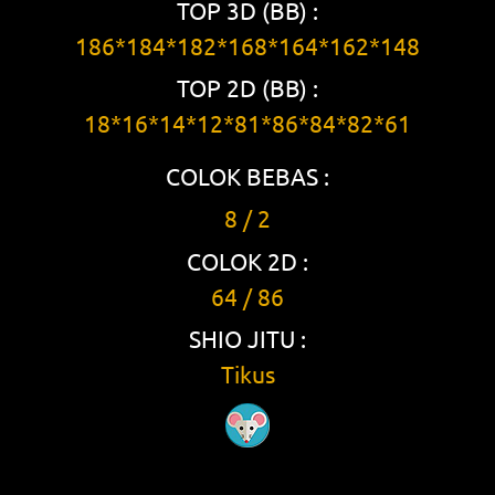
TOP 3D (BB) :
186*184*182*168*164*162*148
TOP 2D (BB) :
18*16*14*12*81*86*84*82*61
COLOK BEBAS :
8 / 2
COLOK 2D :
64 / 86
SHIO JITU :
Tikus