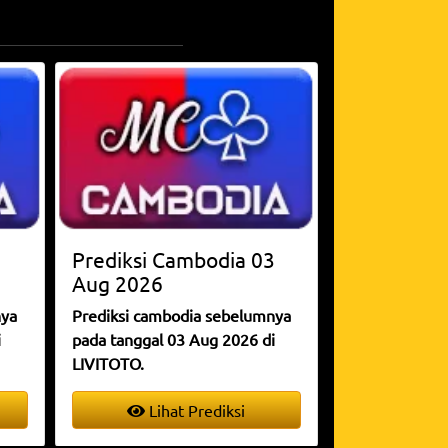
3
Prediksi
Cambodia
02
Prediksi
C
Aug 2026
Aug 2026
nya
Prediksi cambodia sebelumnya
Prediksi camb
i
pada tanggal 02 Aug 2026 di
pada tanggal 
LIVITOTO.
LIVITOTO.
Lihat Prediksi
Liha