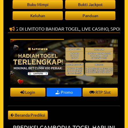
Buku Mimpi
Bukti Jackpot
Keluhan
Panduan
ATANG DI LIVITOTO BANDAR TOGEL, LIVE CASINO, SPORT
Login
Promo
RTP Slot
Beranda Prediksi
PREDIKSI CAMBODIA TOGEL HARI INI