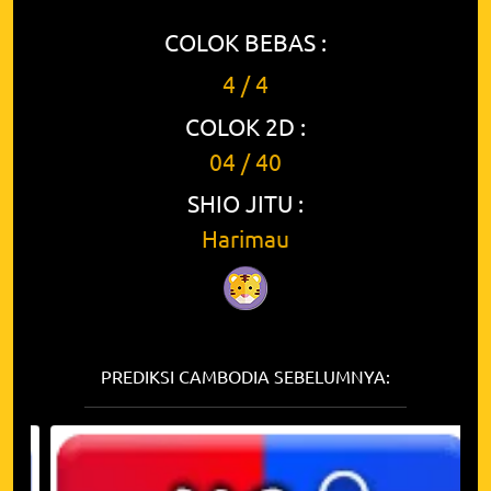
COLOK BEBAS :
4 / 4
COLOK 2D :
04 / 40
SHIO JITU :
Harimau
PREDIKSI CAMBODIA SEBELUMNYA: