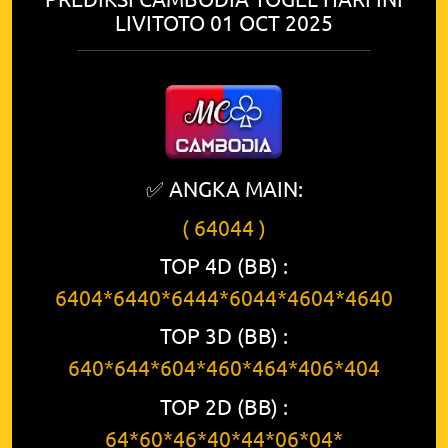
LIVITOTO 01 OCT 2025
✅ ANGKA MAIN:
( 64044 )
TOP 4D (BB) :
6404*6440*6444*6044*4604*4640
TOP 3D (BB) :
640*644*604*460*464*406*404
TOP 2D (BB) :
64*60*46*40*44*06*04*