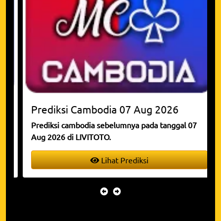
Prediksi
Cambodia
07 Aug 2026
Prediksi cambodia sebelumnya pada tanggal 07
Aug 2026 di LIVITOTO.
Lihat Prediksi