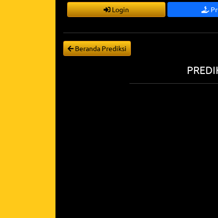
Login
Pr
Beranda Prediksi
PREDI