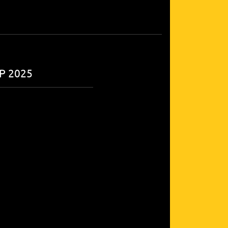
P 2025