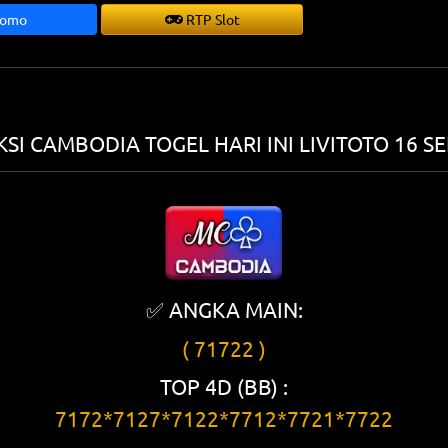
omo
RTP Slot
KSI CAMBODIA TOGEL HARI INI LIVITOTO 16 SE
✅ ANGKA MAIN:
( 71722 )
TOP 4D (BB) :
7172*7127*7122*7712*7721*7722