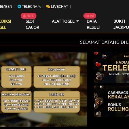
MEMBER
TELEGRAM
LIVECHAT
HOT!
NEW!
EDIKSI
SLOT
ALAT TOGEL
DATA
BUKTI
GEL
GACOR
RESULT
JACKPO
SELAMAT DATANG DI LIV