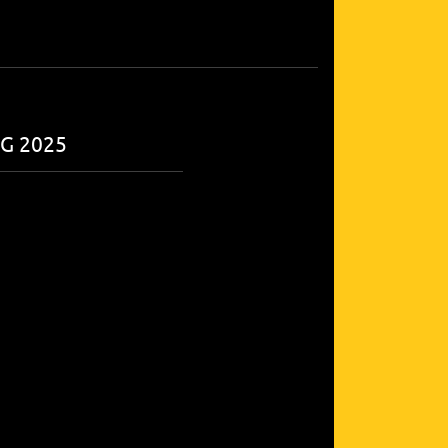
UG 2025