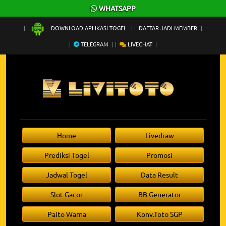
×
WHATSAPP
DOWNLOAD APLIKASI TOGEL
DAFTAR JADI MEMBER
TELEGRAM
LIVECHAT
Home
Livedraw
Prediksi Togel
Promosi
Jadwal Togel
Data Result
Slot Gacor
BB Generator
Paito Warna
Konv.Toto SGP