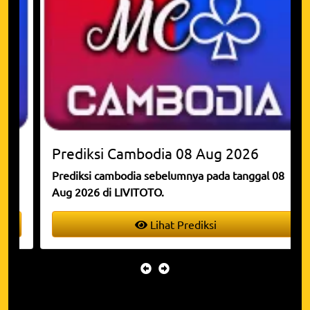
Prediksi
Cambodia
08 Aug 2026
Prediksi cambodia sebelumnya pada tanggal 08
Aug 2026 di LIVITOTO.
Lihat Prediksi