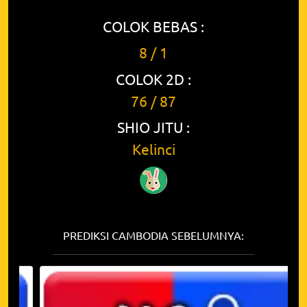
COLOK BEBAS :
8 / 1
COLOK 2D :
76 / 87
SHIO JITU :
Kelinci
PREDIKSI CAMBODIA SEBELUMNYA: