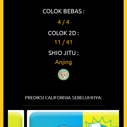
COLOK BEBAS :
4 / 4
COLOK 2D :
11 / 41
SHIO JITU :
Anjing
PREDIKSI CALIFORNIA SEBELUMNYA: