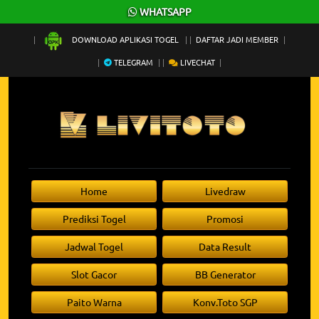
×
WHATSAPP
DOWNLOAD APLIKASI TOGEL
DAFTAR JADI MEMBER
TELEGRAM
LIVECHAT
Home
Livedraw
Prediksi Togel
Promosi
Jadwal Togel
Data Result
Slot Gacor
BB Generator
Paito Warna
Konv.Toto SGP