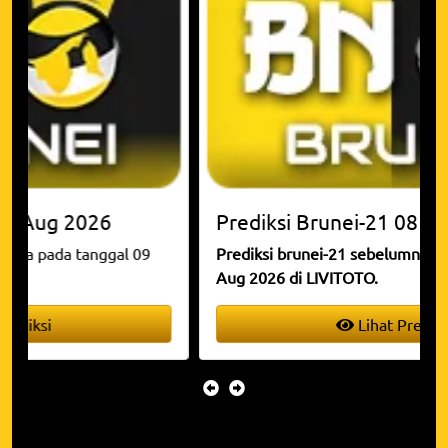
Prediksi
Brunei-21
08 Aug 2026
Prediksi brunei-21 sebelumnya pada tanggal 08
Aug 2026 di LIVITOTO.
Lihat Prediksi