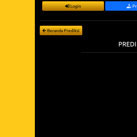
Login
Pr
Beranda Prediksi
PREDI