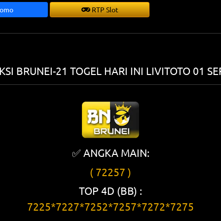
omo
RTP Slot
KSI BRUNEI-21 TOGEL HARI INI LIVITOTO 01 SE
✅ ANGKA MAIN:
( 72257 )
TOP 4D (BB) :
7225*7227*7252*7257*7272*7275