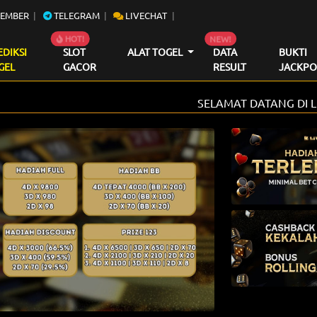
MEMBER
TELEGRAM
LIVECHAT
HOT!
NEW!
EDIKSI
SLOT
ALAT TOGEL
DATA
BUKTI
GEL
GACOR
RESULT
JACKPO
SELAMAT DATANG DI LIV