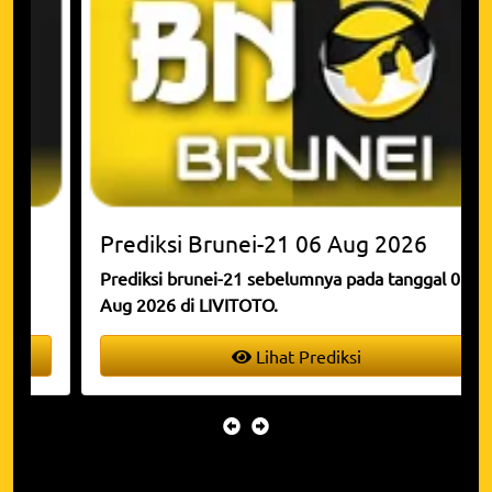
Prediksi
Brunei-21
06 Aug 2026
Prediksi brunei-21 sebelumnya pada tanggal 06
Aug 2026 di LIVITOTO.
Lihat Prediksi