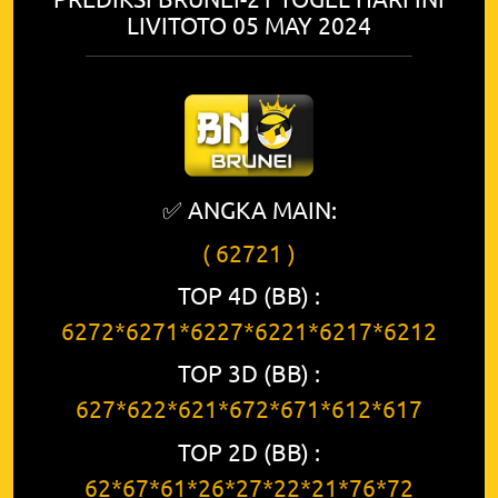
LIVITOTO 05 MAY 2024
✅ ANGKA MAIN:
( 62721 )
TOP 4D (BB) :
6272*6271*6227*6221*6217*6212
TOP 3D (BB) :
627*622*621*672*671*612*617
TOP 2D (BB) :
62*67*61*26*27*22*21*76*72