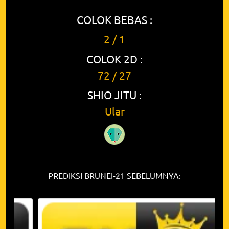
COLOK BEBAS :
2 / 1
COLOK 2D :
72 / 27
SHIO JITU :
Ular
PREDIKSI BRUNEI-21 SEBELUMNYA: