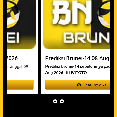
Prediksi
Brunei-14
08 Aug 2026
Prediksi brunei-14 sebelumnya pada tanggal 08
Aug 2026 di LIVITOTO.
Lihat Prediksi