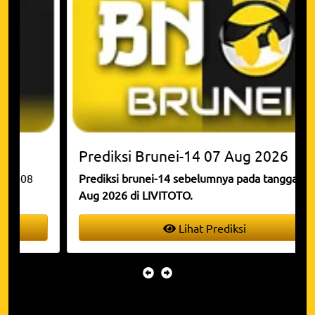
Prediksi
Brunei-14
07 Aug 2026
Prediksi brunei-14 sebelumnya pada tanggal 07
Aug 2026 di LIVITOTO.
Lihat Prediksi