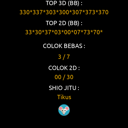
TOP 3D (BB) :
330*337*303*300*307*373*370
TOP 2D (BB) :
33*30*37*03*00*07*73*70*
COLOK BEBAS :
3 / 7
COLOK 2D :
00 / 30
SHIO JITU :
Tikus