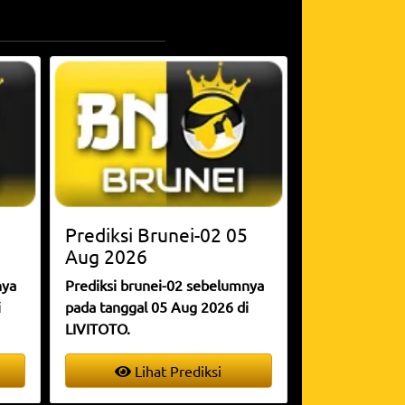
5
Prediksi
Brunei-02
04
Prediksi
Br
Aug 2026
Aug 2026
nya
Prediksi brunei-02 sebelumnya
Prediksi brun
i
pada tanggal 04 Aug 2026 di
pada tanggal 
LIVITOTO.
LIVITOTO.
Lihat Prediksi
Liha