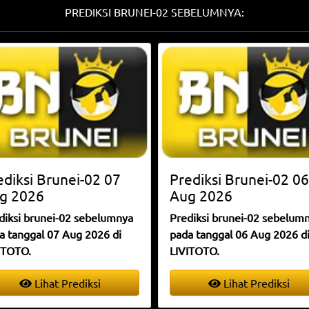
PREDIKSI BRUNEI-02 SEBELUMNYA:
ediksi
Brunei-02
06
Prediksi
Brunei-02
0
g 2026
Aug 2026
diksi brunei-02 sebelumnya
Prediksi brunei-02 sebelum
a tanggal 06 Aug 2026 di
pada tanggal 05 Aug 2026 d
ITOTO.
LIVITOTO.
Lihat Prediksi
Lihat Prediksi