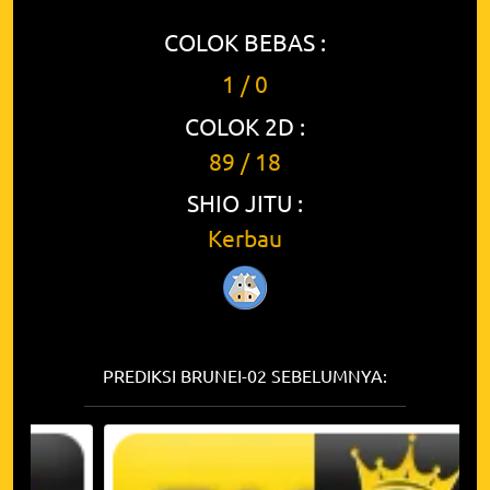
COLOK BEBAS :
1 / 0
COLOK 2D :
89 / 18
SHIO JITU :
Kerbau
PREDIKSI BRUNEI-02 SEBELUMNYA: