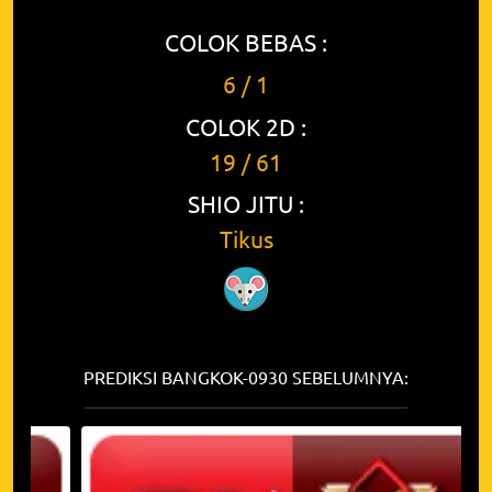
COLOK BEBAS :
6 / 1
COLOK 2D :
19 / 61
SHIO JITU :
Tikus
PREDIKSI BANGKOK-0930 SEBELUMNYA: