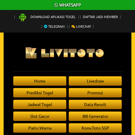
×
WHATSAPP
DOWNLOAD APLIKASI TOGEL
DAFTAR JADI MEMBER
TELEGRAM
LIVECHAT
Home
Livedraw
Prediksi Togel
Promosi
Jadwal Togel
Data Result
Slot Gacor
BB Generator
Paito Warna
Konv.Toto SGP