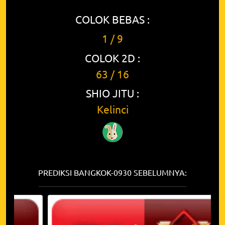
COLOK BEBAS :
1 / 9
COLOK 2D :
63 / 16
SHIO JITU :
Kelinci
PREDIKSI BANGKOK-0930 SEBELUMNYA: