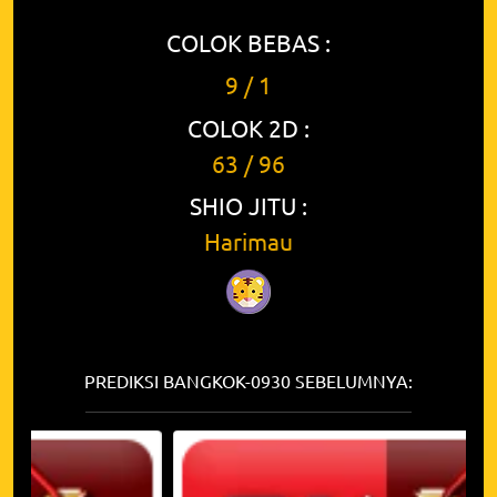
COLOK BEBAS :
9 / 1
COLOK 2D :
63 / 96
SHIO JITU :
Harimau
PREDIKSI BANGKOK-0930 SEBELUMNYA: