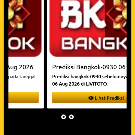
Prediksi
Bangkok-0930
06 Aug 2026
Prediksi bangkok-0930 sebelumnya pada tanggal
06 Aug 2026 di LIVITOTO.
Lihat Prediksi