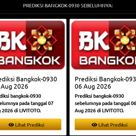
PREDIKSI BANGKOK-0930 SEBELUMNYA:
ediksi
Bangkok-0930
Prediksi
Bangkok-09
 Aug 2026
06 Aug 2026
diksi bangkok-0930
Prediksi bangkok-0930
elumnya pada tanggal 07
sebelumnya pada tanggal 0
 2026 di LIVITOTO.
Aug 2026 di LIVITOTO.
Lihat Prediksi
Lihat Prediksi