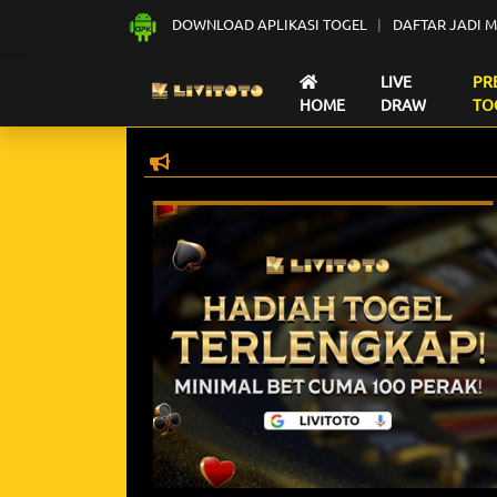
DOWNLOAD APLIKASI TOGEL
DAFTAR JADI 
LIVE
PR
HOME
DRAW
TO