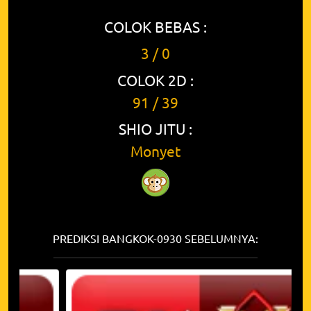
COLOK BEBAS :
3 / 0
COLOK 2D :
91 / 39
SHIO JITU :
Monyet
PREDIKSI BANGKOK-0930 SEBELUMNYA: