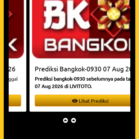
Prediksi
Bangkok-0930
07 Aug 2026
Prediksi bangkok-0930 sebelumnya pada tanggal
07 Aug 2026 di LIVITOTO.
Lihat Prediksi