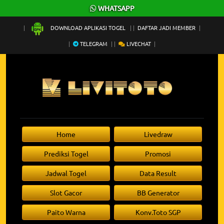
×
WHATSAPP
DOWNLOAD APLIKASI TOGEL
DAFTAR JADI MEMBER
TELEGRAM
LIVECHAT
Home
Livedraw
Prediksi Togel
Promosi
Jadwal Togel
Data Result
Slot Gacor
BB Generator
Paito Warna
Konv.Toto SGP