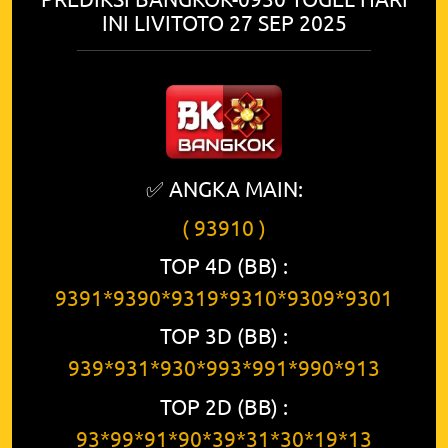
INI LIVITOTO 27 SEP 2025
✅ ANGKA MAIN:
( 93910 )
TOP 4D (BB) :
9391*9390*9319*9310*9309*9301
TOP 3D (BB) :
939*931*930*993*991*990*913
TOP 2D (BB) :
93*99*91*90*39*31*30*19*13