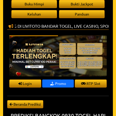
Buku Mimpi
Bukti Jackpot
Keluhan
Panduan
ATANG DI LIVITOTO BANDAR TOGEL, LIVE CASINO, SPORT
Login
Promo
RTP Slot
Beranda Prediksi
PREDIKSI BANGKOK-0930 TOGEL HARI