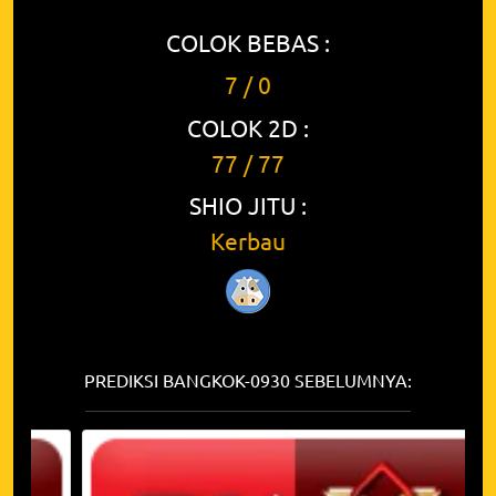
COLOK BEBAS :
7 / 0
COLOK 2D :
77 / 77
SHIO JITU :
Kerbau
PREDIKSI BANGKOK-0930 SEBELUMNYA: