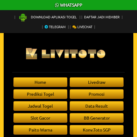
×
WHATSAPP
DOWNLOAD APLIKASI TOGEL
DAFTAR JADI MEMBER
TELEGRAM
LIVECHAT
Home
Livedraw
Prediksi Togel
Promosi
Jadwal Togel
Data Result
Slot Gacor
BB Generator
Paito Warna
Konv.Toto SGP