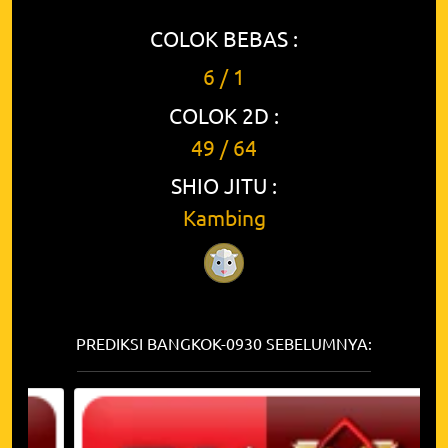
COLOK BEBAS :
6 / 1
COLOK 2D :
49 / 64
SHIO JITU :
Kambing
PREDIKSI BANGKOK-0930 SEBELUMNYA: