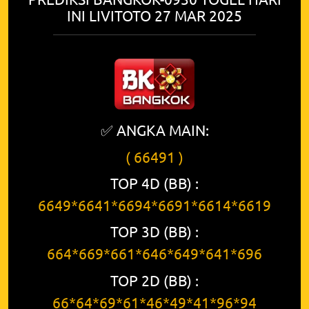
INI LIVITOTO 27 MAR 2025
✅ ANGKA MAIN:
( 66491 )
TOP 4D (BB) :
6649*6641*6694*6691*6614*6619
TOP 3D (BB) :
664*669*661*646*649*641*696
TOP 2D (BB) :
66*64*69*61*46*49*41*96*94