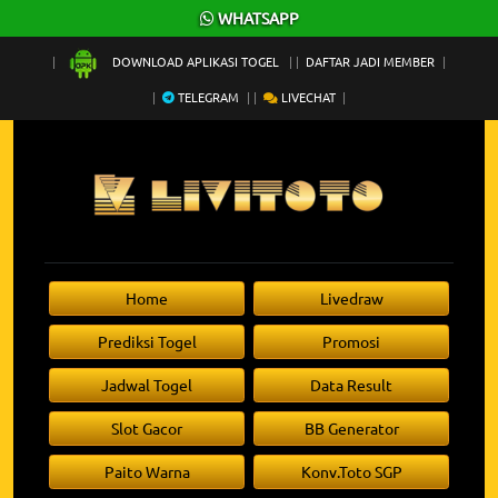
×
WHATSAPP
DOWNLOAD APLIKASI TOGEL
DAFTAR JADI MEMBER
TELEGRAM
LIVECHAT
Home
Livedraw
Prediksi Togel
Promosi
Jadwal Togel
Data Result
Slot Gacor
BB Generator
Paito Warna
Konv.Toto SGP