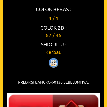
COLOK BEBAS :
4 / 1
COLOK 2D :
62 / 46
SHIO JITU :
Kerbau
PREDIKSI BANGKOK-0130 SEBELUMNYA: