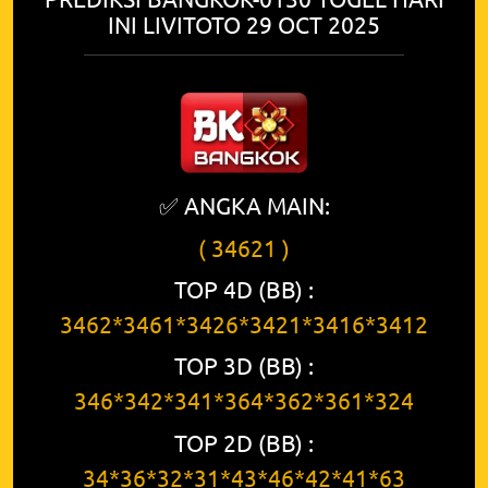
INI LIVITOTO 29 OCT 2025
✅ ANGKA MAIN:
( 34621 )
TOP 4D (BB) :
3462*3461*3426*3421*3416*3412
TOP 3D (BB) :
346*342*341*364*362*361*324
TOP 2D (BB) :
34*36*32*31*43*46*42*41*63