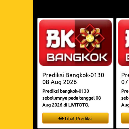
kok-0130
Prediksi
Bangkok-0130
Pr
07 Aug 2026
06
-0130
Prediksi bangkok-0130
Pre
tanggal 08
sebelumnya pada tanggal 07
seb
TOTO.
Aug 2026 di LIVITOTO.
Aug
rediksi
Lihat Prediksi