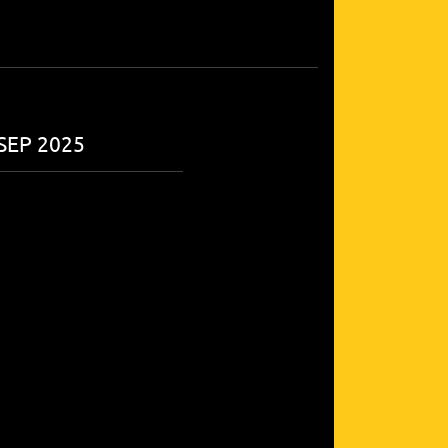
SEP 2025