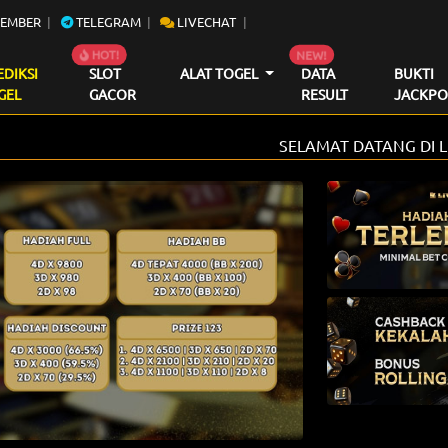
MEMBER
TELEGRAM
LIVECHAT
HOT!
NEW!
EDIKSI
SLOT
ALAT TOGEL
DATA
BUKTI
GEL
GACOR
RESULT
JACKPO
SELAMAT DATANG DI LIV