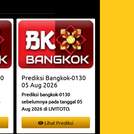
30
Prediksi
Bangkok-0130
Prediksi
Ba
04 Aug 2026
03 Aug 20
Prediksi bangkok-0130
Prediksi bang
5
sebelumnya pada tanggal 04
sebelumnya pa
Aug 2026 di LIVITOTO.
Aug 2026 di L
Lihat Prediksi
Liha