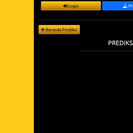
Login
Pr
Beranda Prediksi
PREDIKS