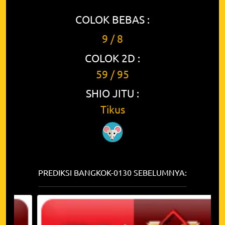
COLOK BEBAS :
9 / 8
COLOK 2D :
59 / 95
SHIO JITU :
Tikus
PREDIKSI BANGKOK-0130 SEBELUMNYA: