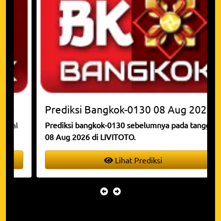
Prediksi
Bangkok-0130
08 Aug 2026
Prediksi bangkok-0130 sebelumnya pada tanggal
08 Aug 2026 di LIVITOTO.
Lihat Prediksi