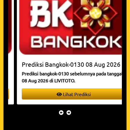
Prediksi
Bangkok-0130
08 Aug 2026
Prediksi bangkok-0130 sebelumnya pada tanggal
08 Aug 2026 di LIVITOTO.
Lihat Prediksi