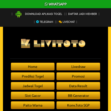
×
WHATSAPP
DOWNLOAD APLIKASI TOGEL
DAFTAR JADI MEMBER
TELEGRAM
LIVECHAT
Home
Livedraw
Prediksi Togel
Promosi
Jadwal Togel
Data Result
Slot Gacor
BB Generator
Paito Warna
Konv.Toto SGP