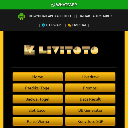
×
WHATSAPP
DOWNLOAD APLIKASI TOGEL
DAFTAR JADI MEMBER
TELEGRAM
LIVECHAT
Home
Livedraw
Prediksi Togel
Promosi
Jadwal Togel
Data Result
Slot Gacor
BB Generator
Paito Warna
Konv.Toto SGP