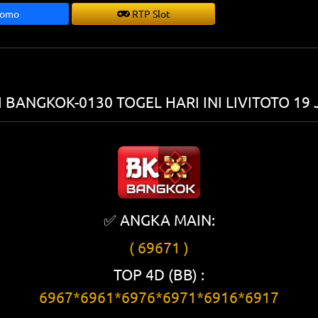
omo
RTP Slot
I BANGKOK-0130 TOGEL HARI INI LIVITOTO 19 
✅ ANGKA MAIN:
( 69671 )
TOP 4D (BB) :
6967*6961*6976*6971*6916*6917