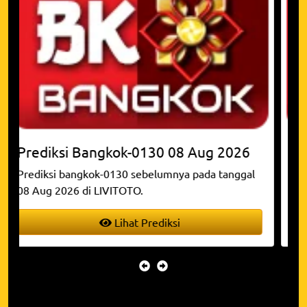
Prediksi
Bangkok-0130
07 Aug 2026
Prediksi bangkok-0130 sebelumnya pada tanggal
07 Aug 2026 di LIVITOTO.
Lihat Prediksi