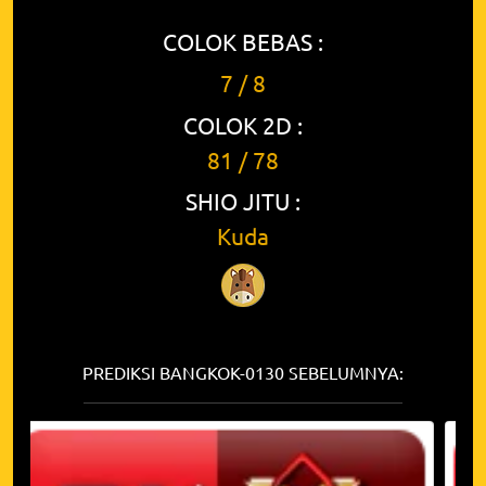
COLOK BEBAS :
7 / 8
COLOK 2D :
81 / 78
SHIO JITU :
Kuda
PREDIKSI BANGKOK-0130 SEBELUMNYA: