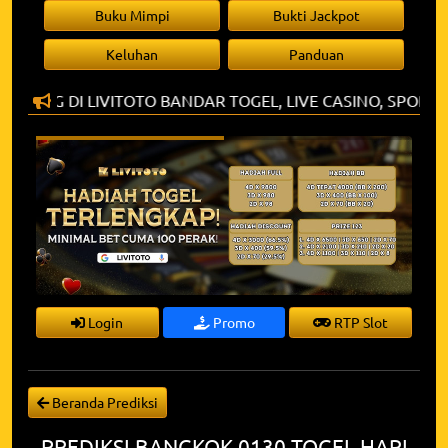
Buku Mimpi
Bukti Jackpot
Keluhan
Panduan
ATANG DI LIVITOTO BANDAR TOGEL, LIVE CASINO, SPORT
Login
Promo
RTP Slot
Beranda Prediksi
PREDIKSI BANGKOK-0130 TOGEL HARI