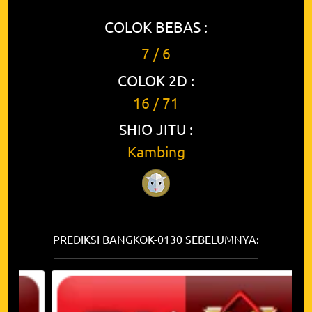
COLOK BEBAS :
7 / 6
COLOK 2D :
16 / 71
SHIO JITU :
Kambing
PREDIKSI BANGKOK-0130 SEBELUMNYA: