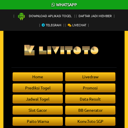
×
WHATSAPP
DOWNLOAD APLIKASI TOGEL
DAFTAR JADI MEMBER
TELEGRAM
LIVECHAT
Home
Livedraw
Prediksi Togel
Promosi
Jadwal Togel
Data Result
Slot Gacor
BB Generator
Paito Warna
Konv.Toto SGP