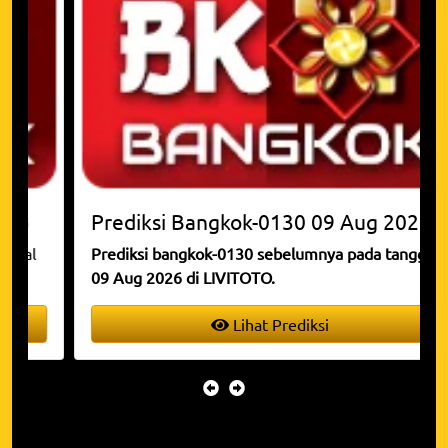
Prediksi
Bangkok-0130
09 Aug 2026
Prediksi bangkok-0130 sebelumnya pada tanggal
09 Aug 2026 di LIVITOTO.
Lihat Prediksi