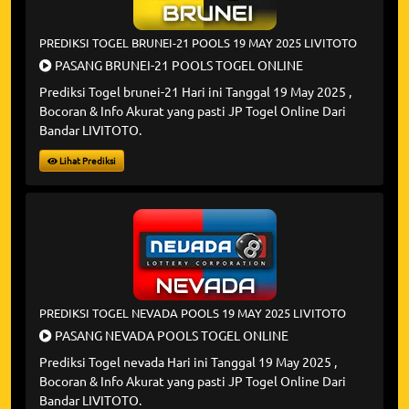
PREDIKSI TOGEL BRUNEI-21 POOLS 19 MAY 2025 LIVITOTO
PASANG BRUNEI-21 POOLS TOGEL ONLINE
Prediksi Togel brunei-21 Hari ini Tanggal 19 May 2025 ,
Bocoran & Info Akurat yang pasti JP Togel Online Dari
Bandar LIVITOTO.
Lihat Prediksi
PREDIKSI TOGEL NEVADA POOLS 19 MAY 2025 LIVITOTO
PASANG NEVADA POOLS TOGEL ONLINE
Prediksi Togel nevada Hari ini Tanggal 19 May 2025 ,
Bocoran & Info Akurat yang pasti JP Togel Online Dari
Bandar LIVITOTO.