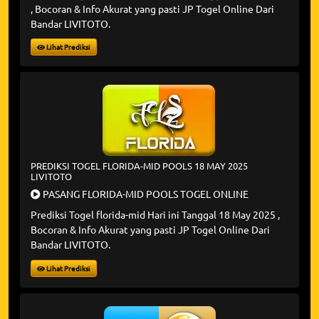
, Bocoran & Info Akurat yang pasti JP Togel Online Dari
Bandar LIVITOTO.
Lihat Prediksi
PREDIKSI TOGEL FLORIDA-MID POOLS 18 MAY 2025
LIVITOTO
PASANG FLORIDA-MID POOLS TOGEL ONLINE
Prediksi Togel florida-mid Hari ini Tanggal 18 May 2025 ,
Bocoran & Info Akurat yang pasti JP Togel Online Dari
Bandar LIVITOTO.
Lihat Prediksi