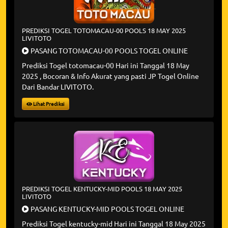
PREDIKSI TOGEL TOTOMACAU-00 POOLS 18 MAY 2025
LIVITOTO
PASANG TOTOMACAU-00 POOLS TOGEL ONLINE
Prediksi Togel totomacau-00 Hari ini Tanggal 18 May
2025 , Bocoran & Info Akurat yang pasti JP Togel Online
Dari Bandar LIVITOTO.
Lihat Prediksi
PREDIKSI TOGEL KENTUCKY-MID POOLS 18 MAY 2025
LIVITOTO
PASANG KENTUCKY-MID POOLS TOGEL ONLINE
Prediksi Togel kentucky-mid Hari ini Tanggal 18 May 2025